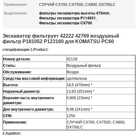
Применение::
СЛУЧАЙ CX700, CX750D, CX800, DX700LC
фильтры экскаватора высоты 470mm
Выделенное:
,
Фильтры экскаватора P114931
,
Фильтры экскаватора CX700
Экскаватор фильтрует 42222 42769 воздушный
фильтр P181052 P123160 для KOMATSU PC60
спецификации 1.Product:
Номер детали:
42128
Стиль:
Воздушный фильтр
Обслуживание:
Воздух
Средства массовой информации:
Целлюлоза
Высота:
18,5 (470mm) *
Наружный диаметр:
13,83 (351mm) *
Верхняя часть внутреннего
0,906 (23mm) *
диаметра:
Дно внутреннего диаметра:
9,48 (241mm) *
CFM:
1250
Применение:
СЛУЧАЙ CX700, CX750D, CX800,
DX700LC
2.Appliion: