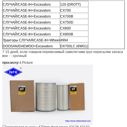
СЛУЧАЙ/CASE-IH+Excavators
120 (DROTT)
СЛУЧАЙ/CASE-IH+Excavators
CX700
СЛУЧАЙ/CASE-IH+Excavators
CX700B
СЛУЧАЙ/CASE-IH+Excavators
CX750D
СЛУЧАЙ/CASE-IH+Excavators
CX800
СЛУЧАЙ/CASE-IH+Excavators
CX800B
Тракторы СЛУЧАЯ/CASE-IH+Wheel
4994
DOOSAN/DAEWOO+Excavators
DX700LC (6WG1)
7-15 дней, если товаров перевозимый самолетами груз пересылки запаса
вне - - срочный
просмотр
4.Picture