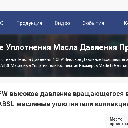
О
Продукция
Видео
События
К
е Уплотнения Масла Давления П
ии
лотнения Масла Давления
/
CFW Высокое Давление Вращающегос
ABSL Масляные Уплотнители Коллекция Размеров Made In Germa
FW высокое давление вращающегося в
ABSL масляные уплотнители коллекция
Место
происхо