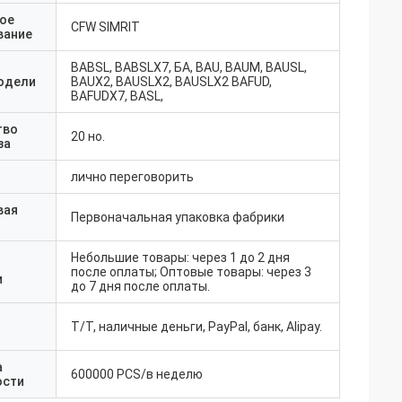
ое
CFW SIMRIT
вание
BABSL, BABSLX7, БА, BAU, BAUM, BAUSL,
одели
BAUX2, BAUSLX2, BAUSLX2 BAFUD,
BAFUDX7, BASL,
тво
20 но.
за
лично переговорить
вая
Первоначальная упаковка фабрики
Небольшие товары: через 1 до 2 дня
после оплаты; Оптовые товары: через 3
и
до 7 дня после оплаты.
T/T, наличные деньги, PayPal, банк, Alipay.
а
600000 PCS/в неделю
ости