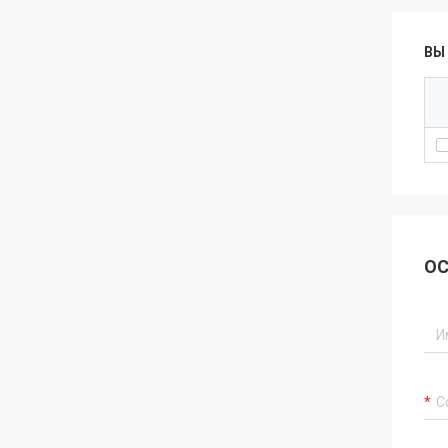
ВЫ
ОС