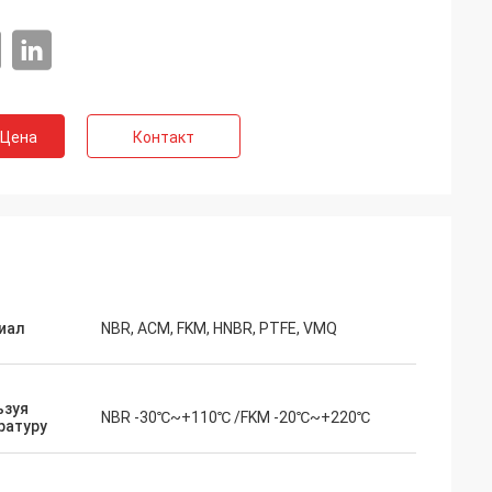
 Цена
Контакт
иал
NBR, ACM, FKM, HNBR, PTFE, VMQ
ьзуя
NBR -30℃~+110℃ /FKM -20℃~+220℃
ратуру