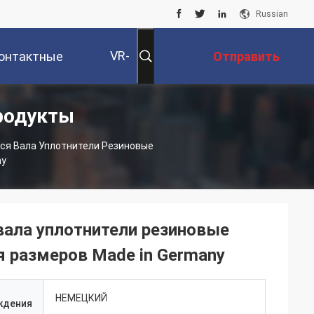
Russian
VR-
онтактные
Отправить
родукты
Шоу
Данные
Запрос
я Вала Уплотнители Резиновые
ny
ала уплотнители резиновые
 размеров Made in Germany
НЕМЕЦКИЙ
ждения