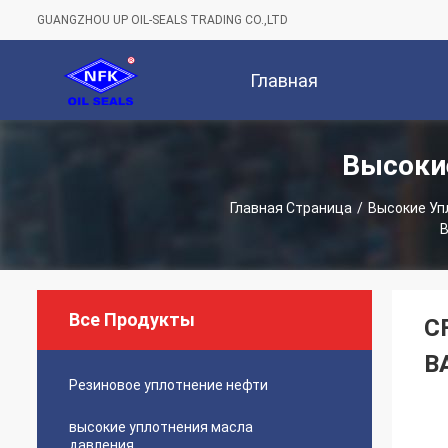
GUANGZHOU UP OIL-SEALS TRADING CO.,LTD
Главная
Высоки
Страница
Компан
Главная Страница
/
Высокие Уп
B
Все Продукты
C
B
Резиновое уплотнение нефти
высокие уплотнения масла
давления