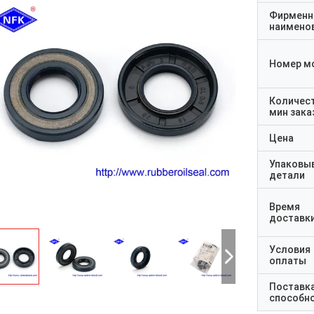
Фирменн
наимено
Номер м
Количес
мин зака
Цена
Упаковы
детали
Время
доставк
Условия
оплаты
Поставк
способн