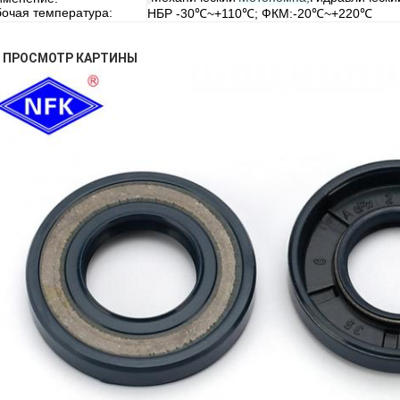
очая температура:
НБР -30℃~+110℃; ФКМ:-20℃~+220℃
... ПРОСМОТР КАРТИНЫ