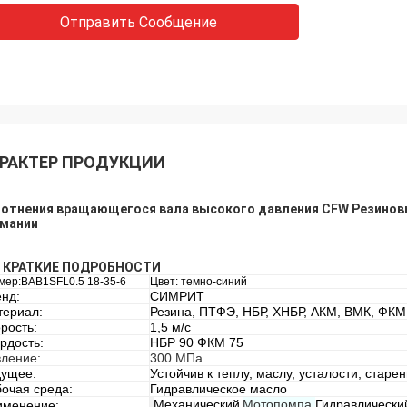
Отправить Сообщение
РАКТЕР ПРОДУКЦИИ
отнения вращающегося вала высокого давления CFW Резиновы
рмании
... КРАТКИЕ ПОДРОБНОСТИ
мер:BAB1SFL0.5 18-35-6
Цвет: темно-синий
нд:
СИМРИТ
териал:
Резина, ПТФЭ, НБР, ХНБР, АКМ, ВМК, ФКМ
рость:
1,5 м/с
рдость:
НБР 90 ФКМ 75
ление:
300 МПа
дущее:
Устойчив к теплу, маслу, усталости, старе
очая среда:
Гидравлическое масло
Механический
Мотопомпа,
Гидравлически
именение: