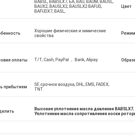
BABSL, BABSLX7, БА, BAU, BAUM, BAUSL,
п
BAUX2, BAUSLX2, BAUSLX2 BAFUD,
Цвет
BAFUDX7, BASL,
а
Карло
как
Хороший поставщик, и всегда давать
Хорошие физические и химические
обенность
Режим
%
профессиональные предложения,
свойства
вление
товары хорошее качество, мы будут
ь
иметь длинное коопертион в будущем.
T/T, Cash, PayPal ， Bank, Alipay.
ловия оплаты
Образ
SF, срочное воздуха, DHL, EMS, FADEX,
ть прибытием
TNT.
Высокие уплотнения масла давления BABSLX7
,
делить
Уплотнение масла сопротивления носки ротор