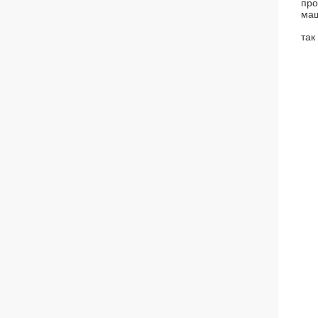
про
маш
так