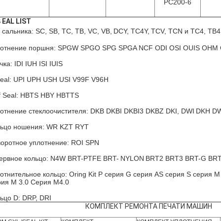
PC200-6
S
EAL LIST
 сальника: SC, SB, TC, TB, VC, VB,
DCY, TC4Y,
TCV, TCN и TC4, TB4
отнение поршня: SPGW SPGO SPG SPGA NCF ODI OSI OUIS OHM 
чка: IDI IUH ISI IUIS
eal: UPI UPH USH USI V99F V96H
f Seal: HBTS HBY HBTTS
отнение стеклоочистителя: DKB DKBI DKBI3 DKBZ DKI, DWI
DKH D
ьцо ношения: WR KZT RYT
оротное уплотнение: ROI SPN
ервное кольцо: N4W BRT-PTFE BRT-
NYLON
BRT2 BRT3 BRT-G BR
отнительное кольцо: Oring Kit P серия G серия AS серия S серия M
ия M 3.0 Серия M4.0
ьцо D: DRP, DRI
КОМПЛЕКТ РЕМОНТА ПЕЧАТИ МАШИН