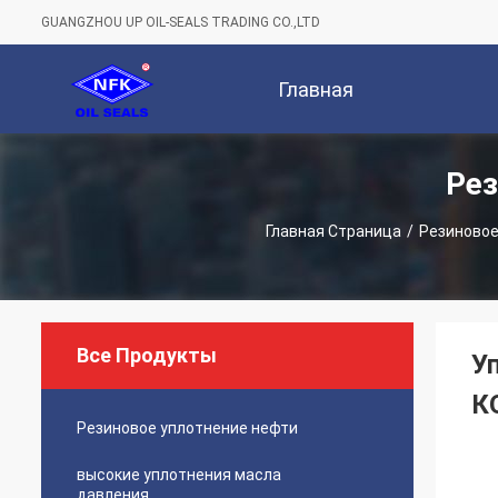
GUANGZHOU UP OIL-SEALS TRADING CO.,LTD
Главная
Рез
Страница
Компан
Главная Страница
/
Резиновое
Все Продукты
У
К
Резиновое уплотнение нефти
высокие уплотнения масла
давления