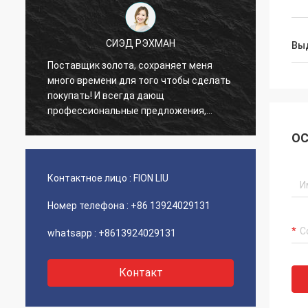
СИЭД РЭХМАН
Вы
Поставщик золота, сохраняет меня
Стары
много времени для того чтобы сделать
обычн
покупать! И всегда дающ
подли
профессиональные предложения,
цены.
помогите мне много в деле! Спасибо!
хорош
ОС
Все в самом лучшем заказе, товары
заслу
хорошего качества, быстрая доставка
и очень хорошие услуги я рекомендую.
Контактное лицо :
FION LIU
Заслуживает 5 звезд! Ваши продукты
смотрят отлично и
Номер телефона :
+86 13924029131
высококачественный тоже и свяжутся
ваша компания для покупки больше
whatsapp :
+8613924029131
Контакт