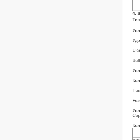
4. 
Тип
Упл
Удо
U-S
Buf
Упл
Кол
Пов
Рез
Упл
Сер
Кол