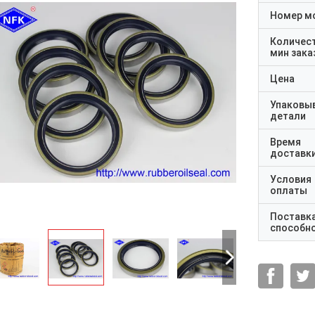
Номер м
Количес
мин зака
Цена
Упаковы
детали
Время
доставк
Условия
оплаты
Поставк
способн