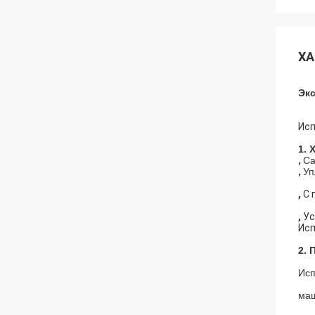
ХА
Экс
Исп
1. 
,
Са
,
Уп
,
С 
,
Ус
Исп
2. 
Исп
маш