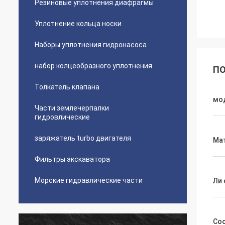
Резиновые уплотнения диафрагмы
Уплотнение кольца носки
Наборы уплотнения гидронасоса
набор колцеобразного уплотнения
ПО
Толкатель клапана
мо
Части землечерпалки
гидровлические
заряжатель turbo двигателя
Ма
Фильтры экскаватора
Морские гидравлические части
Ли 
Со