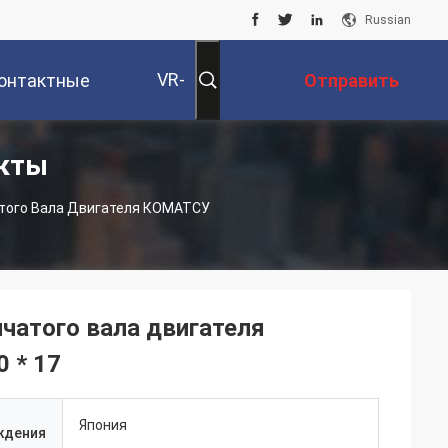
Russian
VR-
онтактные
Отправить
укты
Шоу
Данные
Запрос
атого Вала Двигателя КОМАТСУ
чатого вала двигателя
 * 17
Япония
ждения