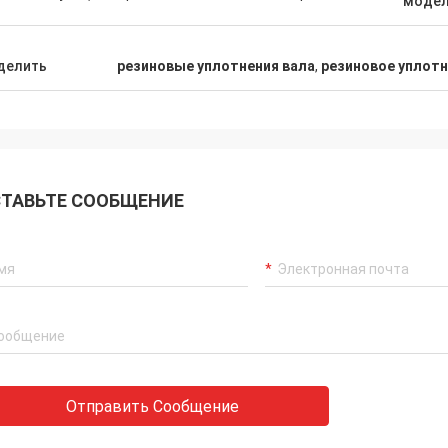
модел
Мутакилва Уилсон Африка
Карло
делить
резиновые уплотнения вала
,
резиновое уплотн
е клиенты, вещи все еще как
Хороший поставщик, и 
о, продукты агенства 100%
профессиональные пр
нное, выдающее представление
товары хорошее качест
 Быстрая доставка и очень
иметь длинное кооперт
ее сервик я рекомендую
ТАВЬТЕ СООБЩЕНИЕ
живаю 5 звезд!
Отправить Сообщение