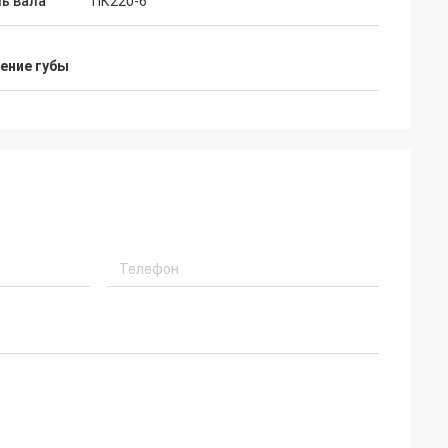
ь вала
ПК220-6
ение губы
всегда давать
едложения,
во, мы будут
ион в будущем.