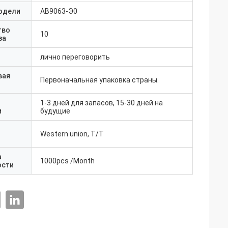
одели
АВ9063-Э0
тво
10
за
лично переговорить
вая
Первоначальная упаковка страны.
1-3 дней для запасов, 15-30 дней на
и
будущие
Western union, T/T
а
1000pcs /Month
ости