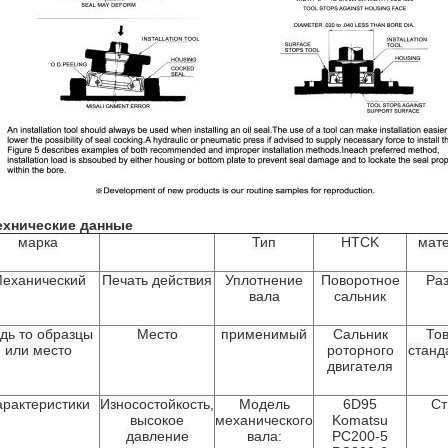
ехнические данные
марка
Тип
HTCK
мат
еханический
Печать действия
Уплотнение
Поворотное
Ра
вала
сальник
дь то образцы
Место
применимый
Сальник
То
или место
роторного
станд
двигателя
арактеристики
Износостойкость,
Модель
6D95
Ст
высокое
механического
Komatsu
давление
вала:
PC200-5