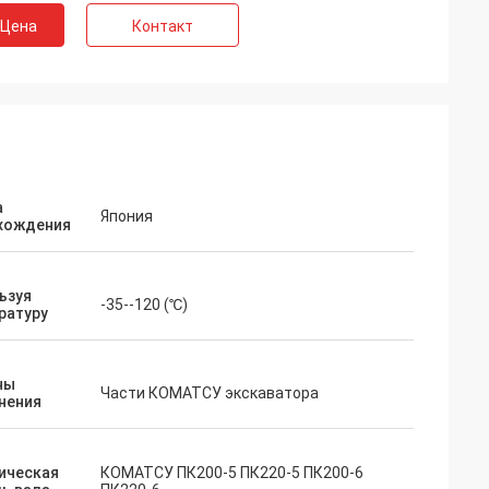
 Цена
Контакт
а
Япония
хождения
ьзуя
-35--120 (℃)
ратуру
ны
Части КОМАТСУ экскаватора
нения
ическая
КОМАТСУ ПК200-5 ПК220-5 ПК200-6