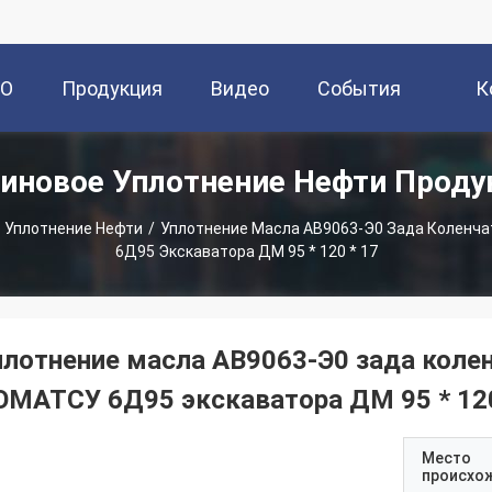
О
Продукция
Видео
События
К
иновое Уплотнение Нефти Прод
ии
 Уплотнение Нефти
/
Уплотнение Масла АВ9063-Э0 Зада Коленч
6Д95 Экскаватора ДМ 95 * 120 * 17
плотнение масла АВ9063-Э0 зада колен
ОМАТСУ 6Д95 экскаватора ДМ 95 * 120
Место
происхо