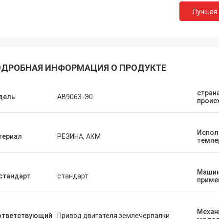
Лучшая
ДРОБНАЯ ИНФОРМАЦИЯ О ПРОДУКТЕ
стран
дель
АВ9063-Э0
проис
Испол
териал
РЕЗИНА, АКМ
темпе
Маши
стандарт
стандарт
приме
Механ
ответствующий
Привод двигателя землечерпалки