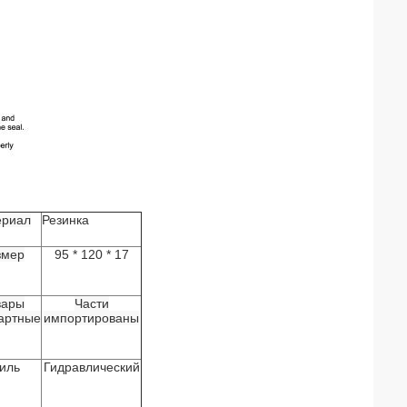
ериал
Резинка
змер
95 * 120 * 17
вары
Части
артные
импортированы
иль
Гидравлический