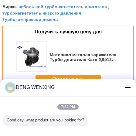
небольшой турбонагнетатель двигателя
Бирки:
,
турбонагнетатель низкого давления
,
Турбокомпрессор дизель
Получить лучшую цену для
Материал металла заряжателя
Турбо двигателя Като ХД512
ХД400 одна гарантия года
Продолжать
DENG WENXING
заряжатель turbo двигателя
Больше
7:22 PM
Good day, what product are you looking for?
ОР GP-
Вентиляторный
Двигатели
Вода охладила
Нормал
усеницы
двигатель ZX470
дизеля 385KW
двигатели
разм