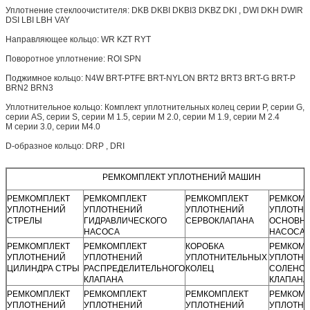
Уплотнение стеклоочистителя: DKB DKBI DKBI3 DKBZ DKI , DWI DKH
DWIR
DSI LBI LBH VAY
Направляющее кольцо: WR KZT RYT
Поворотное уплотнение: ROI SPN
Поджимное кольцо: N4W BRT-PTFE BRT-NYLON
BRT2
BRT3 BRT-G BRT-P
BRN2 BRN3
Уплотнительное кольцо: Комплект уплотнительных колец серии P, серии G,
серии AS, серии S, серии M 1.5, серии M 2.0, серии M 1.9, серии M 2.4
M серии 3.0, серии M4.0
D-образное кольцо: DRP , DRI
РЕМКОМПЛЕКТ УПЛОТНЕНИЙ МАШИН
РЕМКОМПЛЕКТ
РЕМКОМПЛЕКТ
РЕМКОМПЛЕКТ
РЕМКОМП
УПЛОТНЕНИЙ
УПЛОТНЕНИЙ
УПЛОТНЕНИЙ
УПЛОТН
СТРЕЛЫ
ГИДРАВЛИЧЕСКОГО
СЕРВОКЛАПАНА
ОСНОВН
НАСОСА
НАСОСА
РЕМКОМПЛЕКТ
РЕМКОМПЛЕКТ
КОРОБКА
РЕМКОМП
УПЛОТНЕНИЙ
УПЛОТНЕНИЙ
УПЛОТНИТЕЛЬНЫХ
УПЛОТН
ЦИЛИНДРА СТРЫ
РАСПРЕДЕЛИТЕЛЬНОГО
КОЛЕЦ
СОЛЕНО
КЛАПАНА
КЛАПАНА
РЕМКОМПЛЕКТ
РЕМКОМПЛЕКТ
РЕМКОМПЛЕКТ
РЕМКОМП
УПЛОТНЕНИЙ
УПЛОТНЕНИЙ
УПЛОТНЕНИЙ
УПЛОТН