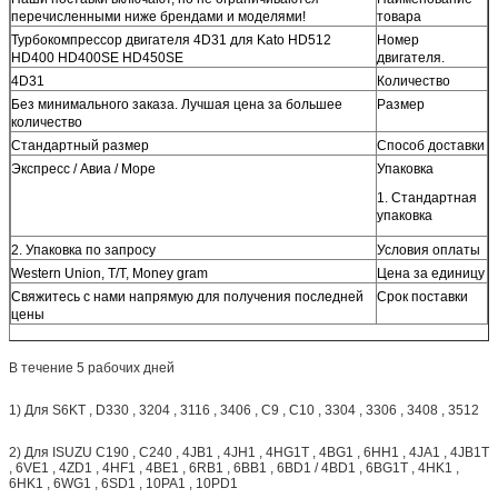
перечисленными ниже брендами и моделями!
товара
Турбокомпрессор двигателя 4D31 для Kato HD512
Номер
HD400 HD400SE HD450SE
двигателя.
4D31
Количество
Без минимального заказа. Лучшая цена за большее
Размер
количество
Стандартный размер
Способ доставки
Экспресс / Авиа / Море
Упаковка
1. Стандартная
упаковка
2. Упаковка по запросу
Условия оплаты
Western Union, T/T, Money gram
Цена за единицу
Свяжитесь с нами напрямую для получения последней
Срок поставки
цены
В течение 5 рабочих дней
1) Для S6KT , D330 , 3204 , 3116 , 3406 , C9 , C10 , 3304 , 3306 , 3408 , 3512
2) Для ISUZU C190 , C240 , 4JB1 , 4JH1 , 4HG1T , 4BG1 , 6HH1 , 4JA1 , 4JB1T
, 6VE1 , 4ZD1 , 4HF1 , 4BE1 , 6RB1 , 6BB1 , 6BD1 / 4BD1 , 6BG1T , 4HK1 ,
6HK1 , 6WG1 , 6SD1 , 10PA1 , 10PD1