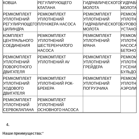
КОВША
РЕГУЛИРУЮЩЕГО
ГИДРАВЛИЧЕСКОГО
ГИДРАВЛ
КЛАПАНА
МОЛОТА
МОЛОТА
РЕМКОМПЛЕКТ
РЕМКОМПЛЕКТ
РЕМКОМПЛЕКТ
РЕМКОМП
УПЛОТНЕНИЙ
УПЛОТНЕНИЙ
УПЛОТНЕНИЙ
УПЛОТН
РЕГУЛИРУЮЩЕГО
ПЛУНЖЕРА НАСОСА
ГИДРАВЛИЧЕСКОГО
БУРОВОЙ
ЦИЛИНДРА
МОЛОТА
УСТАНОВ
КОМПЛЕКТ
РЕМКОМПЛЕКТ
РЕМКОМПЛЕКТ
РЕМКОМП
ЦЕНТРАЛЬНОГО
УПЛОТНЕНИЙ
УПЛОТНЕНИЙ
УПЛОТН
СОЕДИНЕНИЯ
ШЕСТЕРЕНЧАТОГО
КРАНА
НАСОСА
НАСОСА
БЕТОНОР
РЕМКОМПЛЕКТ
РЕМКОМПЛЕКТ
РЕМКОМПЛЕКТ
РЕМКОМП
УПЛОТНЕНИЙ
УПЛОТНЕНИЙ AV
УПЛОТНЕНИЙ
УПЛОТН
ПОВОРОТНОГО
ГРЕЙДЕРА
ГУСЕНИЧ
ДВИГАТЕЛЯ
БУЛЬДОЗ
РЕМКОМПЛЕКТ
РЕМКОМПЛЕКТ
РЕМКОМПЛЕКТ
РЕМКОМП
УПЛОТНЕНИЙ
УПЛОТНЕНИЙ РОК-
УПЛОТНЕНИЙ
УПЛОТН
ХОДОВОГО
БРЕКЕРА
ПОГРУЗЧИКА
АЭРОЛИФ
ДВИГАТЕЛЯ
РЕМКОМПЛЕКТ
РЕМКОМПЛЕКТ
УПЛОТНЕНИЙ
УПЛОТНЕНИЙ
СЕРВОКЛАПАНА
ОСНОВНОГО НАСОСА
4.
Наши преимущества:
*