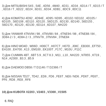
3) Для MITSUBISHI S4S , S4E , 4D56 , 4M40 , 4D31 , 4D34 , 6D14 / T , 6D15 / T
, 6D16 / T , 6D22 , 6D24 , 6D31 , 6D34 , 6DB1 , 8DC9 , 8DC11
4) Для KOMATSU 4D92 , 4D94E , 4D95 / 6D95 , 4D102 / 6D102 , 4D105 /
6D105 , S6D108 , 6D110 , 6D120 , S6D125 , 6D130 , 6D140 , S6D155 ,
S6D170 , 4D120 , 4D130 , 6D114 , 6D107 , NH220
5) Для YANMAR 4TNV94 / 98 , 4TNV88 / 84 , 4TNE94 / 98 , 4TNE88 / 84 ,
3D84-2 / 3 , 4D84-2 / 3 , 3TNV78 , 3TNV84 , 3TNE84
6) Для HINO WO4D , W06D , H06CT , H07CT , H07D , J08C , EB300 , EF750 ,
EH100 , EH700 , K13 , EM100 , EK100T , F17C , M10U , P11C
7) Для CUMMIN 4BT , 6BT 5.9 , 6CT 8.3 , M11 , L10 , NH220 , NT855 , KT19 ,
N14 , A2300 , B3.3 , B5.9
8) Для DAEWOO DB58 / T D1146 / T D2366 / T
9) Для NISSAN TD27 , TD42 , ED6 , FD6 , FE6T , NE6 / ND6 , PD6T , PE6T ,
PF6 , RD8 , RE8 , RF8
10) Для KUBOTA V2203 , V2403 , V3300 , V1505
6. FAQ