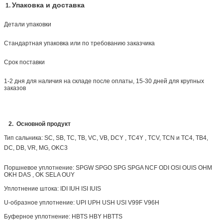
Упаковка и доставка
1.
Детали упаковки
Стандартная упаковка или по требованию заказчика
Срок поставки
1-2 дня для наличия на складе после оплаты, 15-30 дней для крупных
заказов
2. Основной продукт
Тип сальника: SC, SB, TC, TB, VC, VB,
DCY , TC4Y ,
TCV, TCN и TC4, TB4,
DC, DB, VR, MG, OKC3
Поршневое уплотнение: SPGW SPGO SPG SPGA NCF ODI OSI OUIS OHM
OKH DAS , OK SELA OUY
Уплотнение штока: IDI IUH ISI IUIS
U-образное уплотнение: UPI UPH USH USI V99F V96H
Буферное уплотнение: HBTS HBY HBTTS