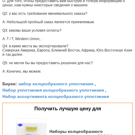
О. Для того, чтобы предоставить вам быструю и точную информацию о
ценах, нам нужны некоторые сведения о машине
Q2: у вас есть требование минимального заказа?
A: Небольшой пробный заказ является приемлемым.
Q3: каковы ваши условия оплаты?
A:
T / T, Western Union, .
Q4: в
какие места вы экспортировали?
Северная Америка, Европа, Ближний Восток, Африка, Юго-Восточная Азия
и так далее.
Q5: не могли бы вы предоставить решения для нас?
A: Конечно, мы можем.
набор колцеобразного уплотнения
Бирки:
,
Набор уплотнения колцеобразного уплотнения
,
Набор ассортимента колцеобразного уплотнения
Получить лучшую цену для
Наборы колцеобразного