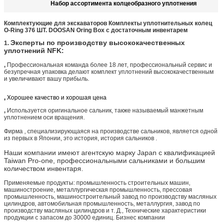
Набор ассортимента колцеобразного уплотнения
Комплектующие для экскаваторов Комплекты уплотнительных колец
O-Ring 376 ШТ. DOOSAN Oring Box с достаточным инвентарем
Эксперты по производству высококачественных
1.
уплотнений NFK:
,
Профессиональная команда более 18 лет, профессиональный сервис и
безупречная упаковка делают комплект уплотнений высококачественным
и увеличивают вашу прибыль.
,
Хорошее качество и хорошая цена
,
Используется оригинальное сальник, также называемый манжетным
уплотнением оси вращения.
Фирма , специализирующаяся на производстве сальников, является одной
из первых в Японии, это история, история сальников .
Наши компании имеют агентскую марку Japan с квалификацией
Taiwan Pro-one, профессиональными сальниками и большим
количеством инвентаря.
Применяемые продукты: промышленность строительных машин,
машиностроение, металлургическая промышленность, прессовая
промышленность, машиностроительный завод по производству масляных
цилиндров, автомобильная промышленность, металлургия, завод по
производству масляных цилиндров и т. Д., Технические характеристики
продукции с запасом до 30000 единиц. Бизнес компании