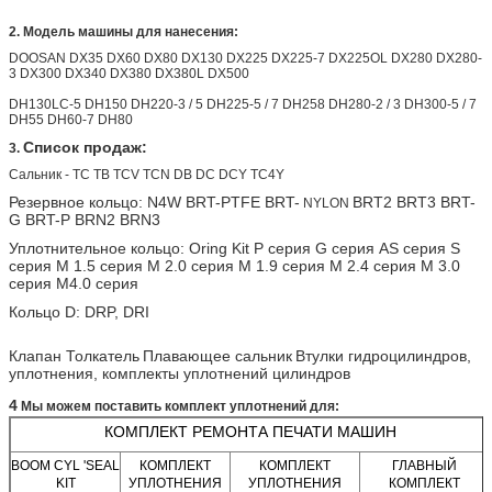
2.
Модель машины для нанесения:
DOOSAN
DX35 DX60 DX80 DX130
DX225
DX225-7
DX225OL DX280 DX280-
3
DX300
DX340 DX380 DX380L DX500
DH130LC-5 DH150 DH220-3 / 5 DH225-5 / 7 DH258 DH280-2 / 3 DH300-5 / 7
DH55 DH60-7 DH80
Список продаж:
3.
Сальник - TC TB TCV TCN DB DC DCY TC4Y
Резервное кольцо: N4W BRT-PTFE BRT-
BRT2 BRT3 BRT-
NYLON
G BRT-P BRN2 BRN3
Уплотнительное кольцо: Oring Kit P серия G серия AS серия S
серия M 1.5 серия M 2.0 серия M 1.9 серия M 2.4 серия M 3.0
серия M4.0 серия
Кольцо D: DRP, DRI
Клапан Толкатель
Плавающее сальник
Втулки гидроцилиндров,
уплотнения, комплекты уплотнений цилиндров
4
Мы можем поставить комплект уплотнений для:
КОМПЛЕКТ РЕМОНТА ПЕЧАТИ МАШИН
BOOM CYL 'SEAL
КОМПЛЕКТ
КОМПЛЕКТ
ГЛАВНЫЙ
KIT
УПЛОТНЕНИЯ
УПЛОТНЕНИЯ
КОМПЛЕКТ