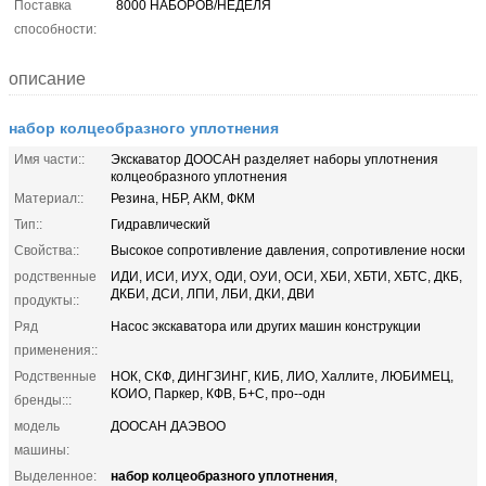
Поставка
8000 НАБОРОВ/НЕДЕЛЯ
способности:
описание
набор колцеобразного уплотнения
Имя части::
Экскаватор ДООСАН разделяет наборы уплотнения
колцеобразного уплотнения
Материал::
Резина, НБР, АКМ, ФКМ
Тип::
Гидравлический
Свойства::
Высокое сопротивление давления, сопротивление носки
родственные
ИДИ, ИСИ, ИУХ, ОДИ, ОУИ, ОСИ, ХБИ, ХБТИ, ХБТС, ДКБ,
ДКБИ, ДСИ, ЛПИ, ЛБИ, ДКИ, ДВИ
продукты::
Ряд
Насос экскаватора или других машин конструкции
применения::
Родственные
НОК, СКФ, ДИНГЗИНГ, КИБ, ЛИО, Халлите, ЛЮБИМЕЦ,
КОИО, Паркер, КФВ, Б+С, про--одн
бренды:::
модель
ДООСАН ДАЭВОО
машины:
набор колцеобразного уплотнения
Выделенное:
,