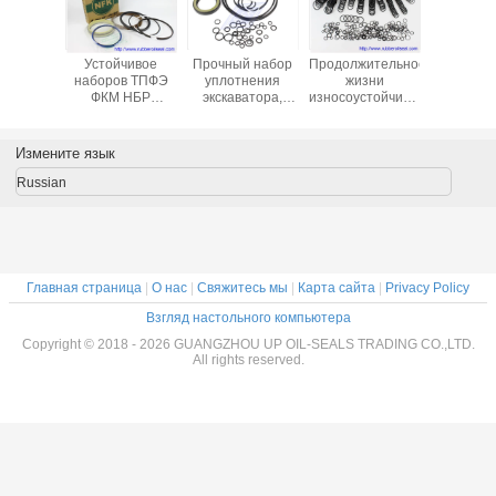
U PC800
Устойчивое
Прочный набор
Продолжительность
Набо
PC850SE
наборов ТПФЭ
уплотнения
жизни
уплотн
-69540
ФКМ НБР
экскаватора,
износоустойчивых
гидрон
69540
уплотнения
нагнетает
НБР уплотнения
экскав
оров
ведра КАТ390Б
комплекты для
модулирующей
EX40
нения
гидравлическое
ремонта
лампы
Измените язык
ндра
материальное
К5В140ДТ
экскаватора
ватора
высокотемпературное
гидравлического
материалов
Russian
цилиндра
набора
КОБЭЛКО
СК350-6 длинная
Главная страница
|
О нас
|
Свяжитесь мы
|
Карта сайта
|
Privacy Policy
Взгляд настольного компьютера
Copyright © 2018 - 2026 GUANGZHOU UP OIL-SEALS TRADING CO.,LTD.
All rights reserved.