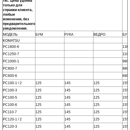
ткс.
Цена удобна
только для
справки клиента,
любые
изменения, без
предварительного
уведомления.
МОДЕЛЬ
БУМ
РУКА
ВЕДРО
БУМ
KOMATSU
PC1800-6
138
PC1250-7
118
PC1000-1
980
PC800-7
880
PC600-6
680
PC100-1 / 2
125
145
125
155
PC100-3
125
145
125
155
PC100-5
125
145
125
155
PC100-6
125
145
125
155
PC110-7
125
145
125
155
PC120-1 / 2
125
145
125
155
PC120-3
125
145
125
155