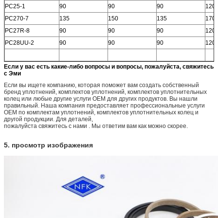
PC25-1
90
90
90
120
PC270-7
135
150
135
170
PC27R-8
90
90
90
120
PC28UU-2
90
90
90
120
Если у вас есть какие-либо вопросы и вопросы, пожалуйста, свяжитесь
с Эми
Если вы ищете компанию, которая поможет вам создать собственный
бренд уплотнений, комплектов уплотнений, комплектов уплотнительных
колец или любые другие услуги OEM для других продуктов.
Вы нашли
правильный.
Наша компания предоставляет профессиональные услуги
OEM по комплектам уплотнений, комплектов уплотнительных колец и
другой продукции.
Для деталей,
пожалуйста свяжитесь с нами .
Мы ответим вам как можно скорее.
5. просмотр изображения