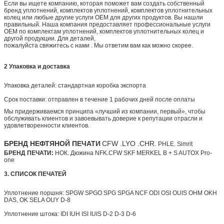
Если вы ищете компанию, которая поможет вам создать собственный
бренд уплотнений, комплектов уплотнений, комплектов уплотнительных
колец или любые другие услуги OEM для других продуктов. Вы нашли
правильный. Наша компания предоставляет профессиональные услуги
OEM по комплектам уплотнений, комплектов уплотнительных колец и
другой продукции. Для деталей,
пожалуйста свяжитесь с нами . Мы ответим вам как можно скорее.
2
Упаковка и доставка
Упаковка деталей: стандартная коробка экспорта
Срок поставки: отправлен в течение 1 рабочих дней после оплаты
Мы придерживаемся принципа «лучший из компании, первый», чтобы
обслуживать клиентов и завоевывать доверие к репутации отрасли и
удовлетворенности клиентов.
БРЕНД НЕФТЯНОЙ ПЕЧАТИ
CFW .LYO .CHR.
PHLE.
Simrit
БРЕНД ПЕЧАТИ:
НОК. Дюжина NFK.CFW SKF MERKEL B + S AUTOX Pro-
one
3. СПИСОК ПЕЧАТЕЙ
Уплотнение поршня: SPGW SPGO SPG SPGA NCF ODI OSI OUIS OHM OKH
DAS, OK SELA OUY D-8
Уплотнение штока: IDI IUH ISI IUIS D-2 D-3 D-6