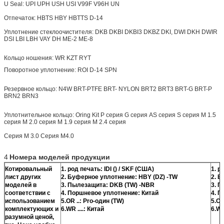
U Seal: UPI UPH USH USI V99F V96H UN
Отпечаток: HBTS HBY HBTTS D-14
Уплотнение стеклоочистителя: DKB DKBI DKBI3 DKBZ DKI, DWI
DKH DWIR
DSI LBI LBH VAY DH ME-2 ME-8
Кольцо ношения: WR KZT RYT
Поворотное уплотнение: ROI D-14 SPN
Резервное кольцо: N4W BRT-PTFE BRT-
NYLON
BRT2 BRT3 BRT-G BRT-P
BRN2 BRN3
Уплотнительное кольцо: Oring Kit P серия G серия AS серия S серия M 1.5
серия M 2.0 серия M 1.9 серия M 2.4 серия
Серия M 3.0 Серия M4.0
4
Номера моделей продукции
Котировальный
1. род печать: IDI () / SKF (США)
1. р
лист других
2. Буферное уплотнение: HBY (DZ) -TW
2. Б
моделей в
3. Пылезащита: DKB (TW) -NBR
3. П
соответствии с
4. Поршневое уплотнение: Китай
4. П
использованием
5.OR ..: Pro-один (TW)
5.OR
комплектующих и
6.WR ....: Китай
6.WR
разумной ценой,