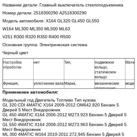
Название детали: Главный выключатель стеклоподъемника
Номер детали: 2518300290 A2518300290
Модель автомобиля: X164 GL320 GL450 GL550
W164 ML300 ML350 ML500 ML63
V251 R300 R320 R350 R400 R500
Основная группа: Электрическая система
Черный цвет
Настройка
нет
Тип,
подвижное
Матер
обработки
кольцо,
статическое
кольцо.
Функция,
уплотнение вала
Марка,
механические
модел
уплотнения
Применение автомобиля:
Модельный год Двигатель Топливо Тип кузова
GL 320 CDI 4MATIC X164 2009-2012 OM642.820 Бензин 5
Дверей 5 Мест Внедорожник
Образец или
место.
Стандартные
стандартные
Темпе
GL 450 4MATIC X164 2006-2012 M273.923 Бензин 5 Дверей 5
место,
детали,
запчасти.
Мест Внедорожник
Использование
35 (МПа)
применимый
масляный
устойч
GL 550 4MATIC X164 2008-2012 M273.963 Бензин 5 Дверей 5
давления
диапазон
цилиндр
корро
Мест Внедорожник
стойко
носить
ML 300 4MATIC W164 2010-2011 272,945 Бензин 5 Дверей 5