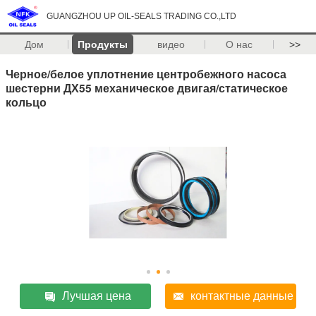
GUANGZHOU UP OIL-SEALS TRADING CO.,LTD
Дом
Продукты
видео
О нас
>>
Черное/белое уплотнение центробежного насоса
шестерни ДХ55 механическое двигая/статическое
кольцо
Лучшая цена
контактные данные