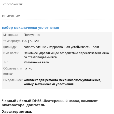
способности:
описание
набор механически уплотнения
Материал:
Полиуретан.
температуры:
20 | ℃ 120
цилиндр:
сопротивление и коррозионная устойчивость носки
Имя части:
Основное управляющее воздействие переключателя окна
со стеклоподъемником
Тип:
Уплотнение вала
Образец или
пятно
пятно:
комплект для ремонта механического уплотнения
Выделенное:
,
кольцо механически уплотнения
Черный / белый DH55 Шестеренный насос, комплект
экскаватора, двигатель
Характеристики: