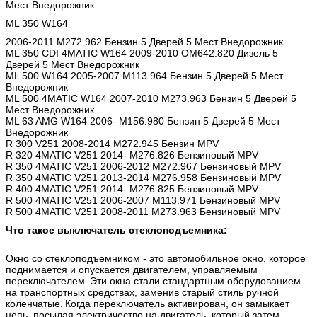
Мест Внедорожник
ML 350 W164
2006-2011 M272.962 Бензин 5 Дверей 5 Мест Внедорожник
ML 350 CDI 4MATIC W164 2009-2010 OM642.820 Дизель 5
Дверей 5 Мест Внедорожник
ML 500 W164 2005-2007 M113.964 Бензин 5 Дверей 5 Мест
Внедорожник
ML 500 4MATIC W164 2007-2010 M273.963 Бензин 5 Дверей 5
Мест Внедорожник
ML 63 AMG W164 2006- M156.980 Бензин 5 Дверей 5 Мест
Внедорожник
R 300 V251 2008-2014 M272.945 Бензин MPV
R 320 4MATIC V251 2014- M276.826 Бензиновый MPV
R 350 4MATIC V251 2006-2012 M272.967 Бензиновый MPV
R 350 4MATIC V251 2013-2014 M276.958 Бензиновый MPV
R 400 4MATIC V251 2014- M276.825 Бензиновый MPV
R 500 4MATIC V251 2006-2007 M113.971 Бензиновый MPV
R 500 4MATIC V251 2008-2011 M273.963 Бензиновый MPV
Что такое выключатель стеклоподъемника:
Окно со стеклоподъемником - это автомобильное окно, которое
поднимается и опускается двигателем, управляемым
переключателем.
Эти окна стали стандартным оборудованием
на транспортных средствах, заменив старый стиль ручной
коленчатые.
Когда переключатель активирован, он замыкает
цепь, посылая электричество на двигатель, который затем