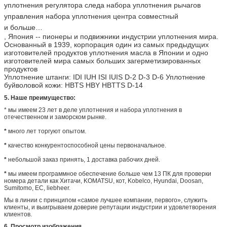
уплотнения регулятора следа набора уплотнения рычагов
управления набора уплотнения центра совместный
и больше…
, Япония -- пионеры и подвижники индустрии уплотнения мира.
Основанный в 1939, корпорация один из самых предыдущих
изготовителей продуктов уплотнения масла в Японии и одно
изготовителей мира самых больших загерметизированных
продуктов
Уплотнение штанги: IDI IUH ISI IUIS D-2 D-3 D-6 Уплотнение
буйволовой кожи: HBTS HBY HBTTS D-14
5. Наше преимущество:
* мы имеем 23 лет в деле уплотнения и набора уплотнения в
отечественном и заморском рынке.
*
много лет торгуют опытом.
*
качество конкурентоспособной цены первоначальное.
*
небольшой заказ принять, 1 доставка рабочих дней.
*
мы имеем программное обеспечение больше чем 13 ПК для проверки
номера детали как Хитачи, KOMATSU, кот, Kobelco, Hyundai, Doosan,
Sumitomo, EC, liebheer.
Мы в линии с принципом «самое лучшее компании, первого», служить
клиенты, и выигрываем доверие репутации индустрии и удовлетворения
клиентов.
6. Просмотр изображения