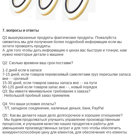
7.
вопросы и ответы
Q1
вышеуказанные продукты фактические продукты
. Пожалуйста
свяжитесь мы для получения более подробной информации если вы
хотите проверять продукты.
A. для того чтобы дать информацию о ценах вас быструю и точную, нам
нужно некоторые детали о машине
Q2: Сколько времени ваш срок поставки?
1-2 дней если в запасе
7-15 дней, если товаров перевозимый самолетами груз пересылки запаса
вне - - срочный
15-30 дней, если товаров заказы запаса вне - - на пути
90-120 дней если товаров запас вне - -, новый порядок
Q3: Вы имеете минимальное требование к заказа?
: Небольшой пробный заказ приемлем.
Q4: Что ваши условия оплаты?
:
T/T, западное соединение, наличные деньги, банк, PayPal
Q5::
Как вы делаете наше дело долгосрочное и хорошее отношение?
: Мы будем продолжаться улучшить управление производственным
процессом, и улучшаем качество наших продуктов и работы для
уменьшения производственных затрат и для того чтобы обеспечить
конкурентоспособную цену для клиентов, для обеспечения что клиенты