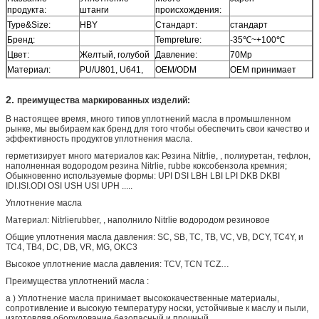
продукта:
штанги
происхождения:
Type&Size:
HBY
Стандарт:
стандарт
Бренд:
Tempreture:
-35
℃~+100℃
Цвет:
Желтый, голубой
Давление:
70Mp
Материал:
PU/U801, U641,
OEM/ODM
OEM принимает
UH05
Номер детали:
Номер детали
Применение:
гидравлический
2.
преимущества маркированных изделий:
цилиндр
В настоящее время, много типов уплотнений масла в промышленном
MOQ:
30pcs
Обслуживание:
Подгоняйте
рынке, мы выбираем как бренд для того чтобы обеспечить свои качество и
особенные
эффективность продуктов уплотнения масла.
размеры
герметизирует много материалов как: Резина Nitrlie, , полиуретан, тефлон,
наполненная водородом резина Nitrlie, rubbe коксобензола кремния;
Обыкновенно используемые формы: UPI DSI LBH LBI LPI DKB DKBI
IDI.ISI.ODI OSI USH USI UPH .....
Уплотнение масла
Материал: Nitrlierubber, , наполнило Nitrlie водородом резиновое
Общие уплотнения масла давления: SC, SB, TC, TB, VC, VB, DCY, TC4Y, и
TC4, TB4, DC, DB, VR, MG, OKC3
Высокое уплотнение масла давления: TCV, TCN TCZ…
Преимущества уплотнений масла :
a ) Уплотнение масла принимает высококачественные материалы,
сопротивление и высокую температуру носки, устойчивые к маслу и пыли,
изготовляя оборудование безопасный и прочный.