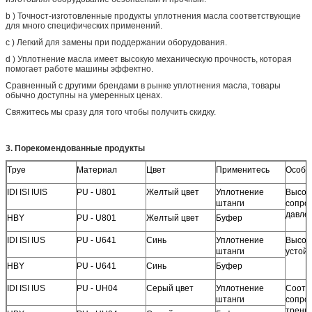
b ) Точност-изготовленные продукты уплотнения масла соответствующие
для много специфических применений.
c ) Легкий для замены при поддержании оборудования.
d ) Уплотнение масла имеет высокую механическую прочность, которая
помогает работе машины эффектно.
Сравненный с другими брендами в рынке уплотнения масла, товары
обычно доступны на умеренных ценах.
Свяжитесь мы сразу для того чтобы получить скидку.
3.
Порекомендованные продукты
Tpye
Материал
Цвет
Применитесь
Особе
IDI ISI IUIS
PU - U801
Желтый цвет
Уплотнение
Высок
штанги
сопро
давле
HBY
PU - U801
Желтый цвет
Буфер
IDI ISI IUS
PU - U641
Синь
Уплотнение
Высок
штанги
устой
HBY
PU - U641
Синь
Буфер
IDI ISI IUS
PU - UH04
Серый цвет
Уплотнение
Соотв
штанги
сопро
трени