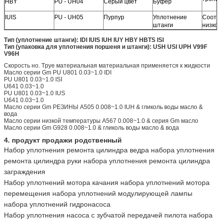
HBY
PU - UH04
Серый цвет
Буфер
IUIS
PU - UH05
Пурпур
Уплотнение
Соотв
штанги
низко
Тип (уплотнение
штанги): IDI IUIS IUH IUY HBY HBTS ISI
Тип (упаковка для уплотнения поршеня и
штанги): USH USI UPH V99F
V96H
Скорость но. Tpye материальная материальная применяется к жидкости
Масло серии Gm PU U801 0.03~1.0 IDI
PU U801 0.03~1.0 ISI
U641 0.03~1.0
PU U801 0.03~1.0 IUS
U641 0.03~1.0
Масло серии Gm РЕЗИНЫ A505 0.008~1.0 IUH & гликоль воды масло &
вода
Масло серии низкой температуры A567 0.008~1.0 & серия Gm масло
Масло серии Gm G928 0.008~1.0 & гликоль воды масло & вода
4. продукт продажи родственный
Набор уплотнения ремонта цилиндра ведра набора уплотнения
ремонта цилиндра руки набора уплотнения ремонта цилиндра
заграждения
Набор уплотнений мотора качания набора уплотнений мотора
перемещения набора уплотнений модулирующей лампы
набора уплотнений гидронасоса
Набор уплотнения насоса с зубчатой передачей пилота набора