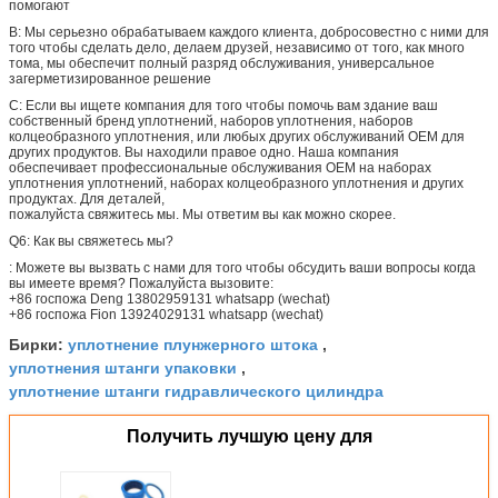
помогают
B: Мы серьезно обрабатываем каждого клиента, добросовестно с ними для
того чтобы сделать дело, делаем друзей, независимо от того, как много
тома, мы обеспечит полный разряд обслуживания, универсальное
загерметизированное решение
C:
Если вы ищете компания для того чтобы помочь вам здание ваш
собственный бренд уплотнений, наборов уплотнения, наборов
колцеобразного уплотнения, или любых других обслуживаний OEM для
других продуктов. Вы находили правое одно. Наша компания
обеспечивает профессиональные обслуживания OEM на наборах
уплотнения уплотнений, наборах колцеобразного уплотнения и других
продуктах. Для деталей,
пожалуйста свяжитесь мы. Мы ответим вы как можно скорее.
Q6: Как вы свяжетесь мы?
: Можете вы вызвать с нами для того чтобы обсудить ваши вопросы когда
вы имеете время? Пожалуйста вызовите:
+86 госпожа Deng 13802959131 whatsapp (wechat)
+86 госпожа Fion 13924029131 whatsapp (wechat)
уплотнение плунжерного штока
Бирки:
,
уплотнения штанги упаковки
,
уплотнение штанги гидравлического цилиндра
Получить лучшую цену для