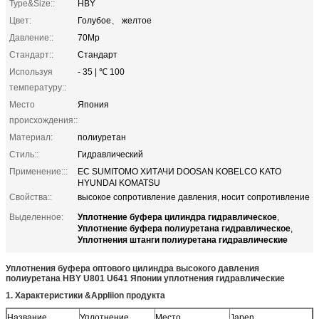
Type&Size::
HBY
Цвет:
Голубое、 желтое
Давление::
70Mp
Стандарт::
Стандарт
Используя
- 35 | ℃ 100
температуру::
Место
Япония
происхождения::
Материал:
полиуретан
Стиль::
Гидравлический
Применение:::
EC SUMITOMO ХИТАЧИ DOOSAN KOBELCO KATO
HYUNDAI KOMATSU
Свойства::
высокое сопротивление давления, носит сопротивление
Уплотнение буфера цилиндра гидравлическое
Выделенное:
,
Уплотнение буфера полиуретана гидравлическое
,
Уплотнения штанги полиуретана гидравлические
Уплотнения буфера оптового цилиндра высокого давления
полиуретана HBY U801 U641 Японии уплотнения гидравлические
1.
Характеристики &Appliion продукта
Название
Уплотнение
Место
Japen