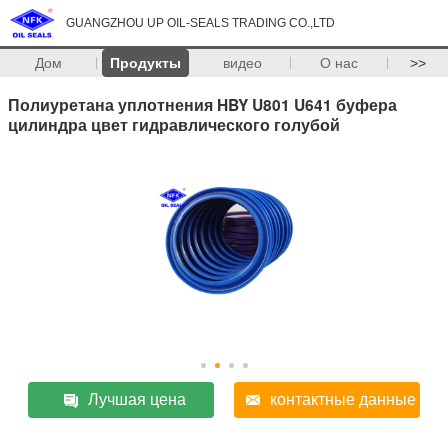
GUANGZHOU UP OIL-SEALS TRADING CO.,LTD
Дом
Продукты
видео
О нас
>>
Полиуретана уплотнения HBY U801 U641 буфера
цилиндра цвет гидравлического голубой
Лучшая цена
контактные данные